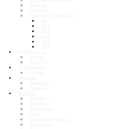
3. Gruppe/Altersabteilung
Fahrzeuge
Gerätehaus
Jahreshauptversammlungen
2023
2022
2021
2020
2019
2018
Jugendfeuerwehr
Über uns
Termine JF
Kinderfeuerwehr
Über uns
Downloads
Dienstpläne
Formulare
Bürgerinfo
Mach Mit!
Alarmierung
WarnApp Nina
Notruf
Löschwasserversorgung
Rauchmelder