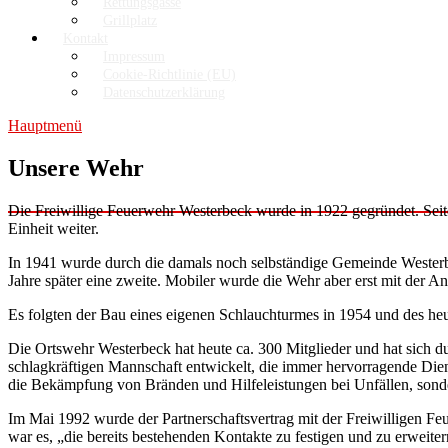
Rettungsgasse
Grillplatz
Kontakt
Impressum
Cookie-Richtlinie (EU)
Datenschutzerklärung
Hauptmenü
Unsere Wehr
Die Freiwillige Feuerwehr Westerbeck wurde in 1922 gegründet. Seitd
Einheit weiter.
In 1941 wurde durch die damals noch selbständige Gemeinde Westerbeck
Jahre später eine zweite. Mobiler wurde die Wehr aber erst mit der 
Es folgten der Bau eines eigenen Schlauchturmes in 1954 und des he
Die Ortswehr Westerbeck hat heute ca. 300 Mitglieder und hat sich 
schlagkräftigen Mannschaft entwickelt, die immer hervorragende Dienst
die Bekämpfung von Bränden und Hilfeleistungen bei Unfällen, sond
Im Mai 1992 wurde der Partnerschaftsvertrag mit der Freiwilligen Fe
war es, „die bereits bestehenden Kontakte zu festigen und zu erweite