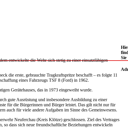
Hie
fin
Sie
em entwickelte die Wehr sich stetig zu einer einsatzfähigen
Adr
 die erste, gebrauchte Tragkraftspritze beschafft – es folgte 11
Anschaffung eines Fahrzeugs TSF 8 (Ford) in 1962.
utigen Gerätehauses, das in 1973 eingeweiht wurde.
durch gute Ausrüstung und insbesondere Ausbildung zu einer
e für die Bürgerinnen und Bürger leistet. Das gilt nicht nur für
ern auch für viele andere Aufgaben im Sinne des Gemeinwesens.
uerwehr Neuferchau (Kreis Klötze) geschlossen. Ziel des Vertrages
rn, so dass sich neue freundschaftliche Beziehungen entwickeln