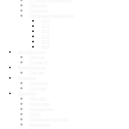
3. Gruppe/Altersabteilung
Fahrzeuge
Gerätehaus
Jahreshauptversammlungen
2023
2022
2021
2020
2019
2018
Jugendfeuerwehr
Über uns
Termine JF
Kinderfeuerwehr
Über uns
Downloads
Dienstpläne
Formulare
Bürgerinfo
Mach Mit!
Alarmierung
WarnApp Nina
Notruf
Löschwasserversorgung
Rauchmelder