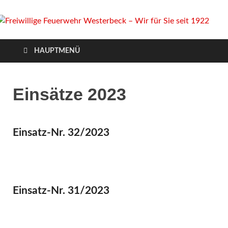
Freiwillige Feuerwehr
Homepage der Freiwilligen Feuerwehr Westerbeck: Aktuelles,
HAUPTMENÜ
Veranstaltungen, Einsätze, Unsere Wehr, Jugendfeuerwehr, Mach
Westerbeck – Wir für
mit!
Sie seit 1922
Einsätze 2023
Einsatz-Nr. 32/2023
Einsatz-Nr. 31/2023