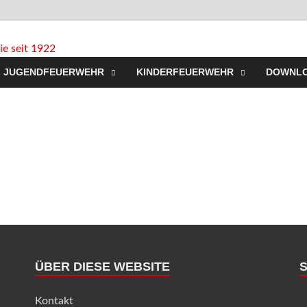
Freiwillige Feuerw
Homepage der Freiwilligen Feuerwehr Westerbeck: Aktuell
JUGENDFEUERWEHR
KINDERFEUERWEHR
DOWNL
Jugendfeuerwehr, Mach mit!
für Sie seit 1922
ÜBER DIESE WEBSITE
Kontakt