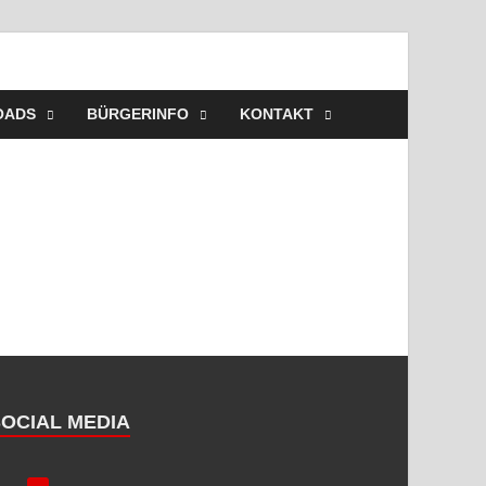
ehr Westerbeck – Wir
es, Veranstaltungen, Einsätze, Unsere Wehr,
OADS
BÜRGERINFO
KONTAKT
SOCIAL MEDIA