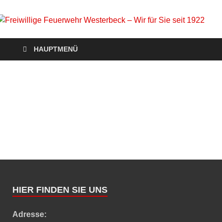
Freiwillige Feuerwehr
Homepage der Freiwilligen Feuerwehr Westerbeck: Aktuelles,
HAUPTMENÜ
Veranstaltungen, Einsätze, Unsere Wehr, Jugendfeuerwehr,
Westerbeck – Wir für
Mach mit!
Sie seit 1922
HIER FINDEN SIE UNS
Adresse: