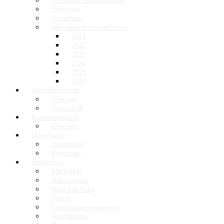
3. Gruppe/Altersabteilung
Fahrzeuge
Gerätehaus
Jahreshauptversammlungen
2023
2022
2021
2020
2019
2018
Jugendfeuerwehr
Über uns
Termine JF
Kinderfeuerwehr
Über uns
Downloads
Dienstpläne
Formulare
Bürgerinfo
Mach Mit!
Alarmierung
WarnApp Nina
Notruf
Löschwasserversorgung
Rauchmelder