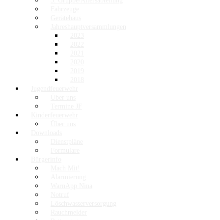
3. Gruppe/Altersabteilung
Fahrzeuge
Gerätehaus
Jahreshauptversammlungen
2023
2022
2021
2020
2019
2018
Jugendfeuerwehr
Über uns
Termine JF
Kinderfeuerwehr
Über uns
Downloads
Dienstpläne
Formulare
Bürgerinfo
Mach Mit!
Alarmierung
WarnApp Nina
Notruf
Löschwasserversorgung
Rauchmelder