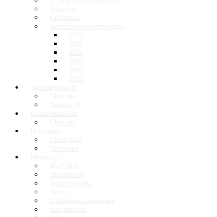
3. Gruppe/Altersabteilung
Fahrzeuge
Gerätehaus
Jahreshauptversammlungen
2023
2022
2021
2020
2019
2018
Jugendfeuerwehr
Über uns
Termine JF
Kinderfeuerwehr
Über uns
Downloads
Dienstpläne
Formulare
Bürgerinfo
Mach Mit!
Alarmierung
WarnApp Nina
Notruf
Löschwasserversorgung
Rauchmelder