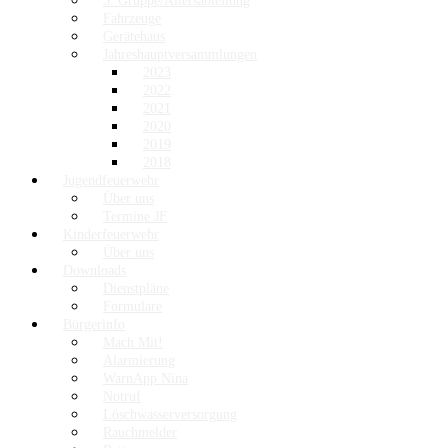
3. Gruppe/Altersabteilung
Fahrzeuge
Gerätehaus
Jahreshauptversammlungen
2023
2022
2021
2020
2019
2018
Jugendfeuerwehr
Über uns
Termine JF
Kinderfeuerwehr
Über uns
Downloads
Dienstpläne
Formulare
Bürgerinfo
Mach Mit!
Alarmierung
WarnApp Nina
Notruf
Löschwasserversorgung
Rauchmelder