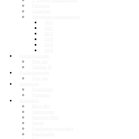
3. Gruppe/Altersabteilung
Fahrzeuge
Gerätehaus
Jahreshauptversammlungen
2023
2022
2021
2020
2019
2018
Jugendfeuerwehr
Über uns
Termine JF
Kinderfeuerwehr
Über uns
Downloads
Dienstpläne
Formulare
Bürgerinfo
Mach Mit!
Alarmierung
WarnApp Nina
Notruf
Löschwasserversorgung
Rauchmelder