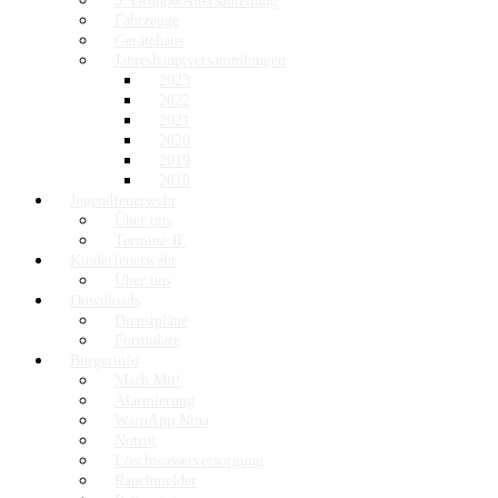
3. Gruppe/Altersabteilung
Fahrzeuge
Gerätehaus
Jahreshauptversammlungen
2023
2022
2021
2020
2019
2018
Jugendfeuerwehr
Über uns
Termine JF
Kinderfeuerwehr
Über uns
Downloads
Dienstpläne
Formulare
Bürgerinfo
Mach Mit!
Alarmierung
WarnApp Nina
Notruf
Löschwasserversorgung
Rauchmelder