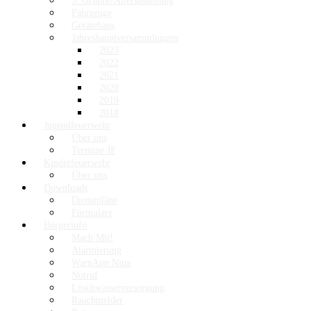
3. Gruppe/Altersabteilung
Fahrzeuge
Gerätehaus
Jahreshauptversammlungen
2023
2022
2021
2020
2019
2018
Jugendfeuerwehr
Über uns
Termine JF
Kinderfeuerwehr
Über uns
Downloads
Dienstpläne
Formulare
Bürgerinfo
Mach Mit!
Alarmierung
WarnApp Nina
Notruf
Löschwasserversorgung
Rauchmelder