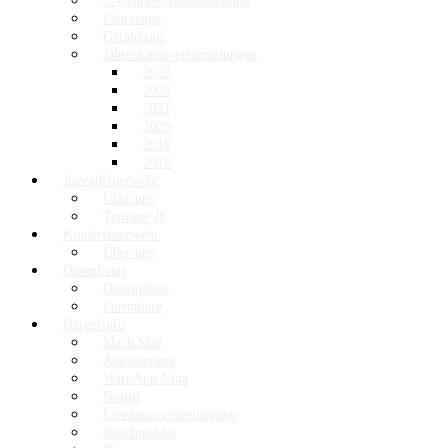
3. Gruppe/Altersabteilung
Fahrzeuge
Gerätehaus
Jahreshauptversammlungen
2023
2022
2021
2020
2019
2018
Jugendfeuerwehr
Über uns
Termine JF
Kinderfeuerwehr
Über uns
Downloads
Dienstpläne
Formulare
Bürgerinfo
Mach Mit!
Alarmierung
WarnApp Nina
Notruf
Löschwasserversorgung
Rauchmelder