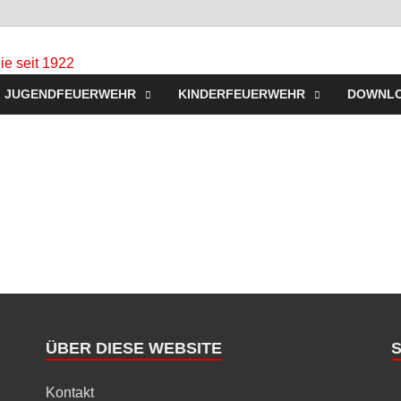
Freiwillige Feuerw
Homepage der Freiwilligen Feuerwehr Westerbeck: Aktu
JUGENDFEUERWEHR
KINDERFEUERWEHR
DOWNL
Jugendfeuerwehr, Mach mit!
für Sie seit 1922
ÜBER DIESE WEBSITE
Kontakt