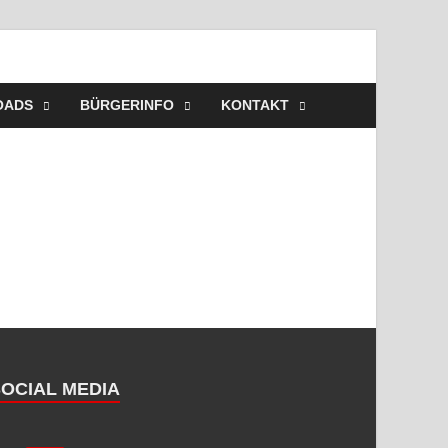
ehr Westerbeck – Wir
elles, Veranstaltungen, Einsätze, Unsere Wehr,
OADS
BÜRGERINFO
KONTAKT
SOCIAL MEDIA