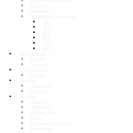
3. Gruppe/Altersabteilung
Fahrzeuge
Gerätehaus
Jahreshauptversammlungen
2023
2022
2021
2020
2019
2018
Jugendfeuerwehr
Über uns
Termine JF
Kinderfeuerwehr
Über uns
Downloads
Dienstpläne
Formulare
Bürgerinfo
Mach Mit!
Alarmierung
WarnApp Nina
Notruf
Löschwasserversorgung
Rauchmelder