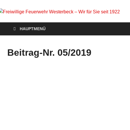
Freiwillige Feuerwehr
Homepage der Freiwilligen Feuerwehr Westerbeck: Aktuelles,
HAUPTMENÜ
Veranstaltungen, Einsätze, Unsere Wehr, Jugendfeuerwehr,
Westerbeck – Wir für
Mach mit!
Sie seit 1922
Beitrag-Nr. 05/2019