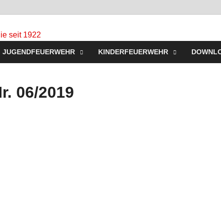
Freiwillige Feuerw
Homepage der Freiwilligen Feuerwehr Westerbeck: Aktu
JUGENDFEUERWEHR
KINDERFEUERWEHR
DOWNL
Jugendfeuerwehr, Mach mit!
für Sie seit 1922
r. 06/2019