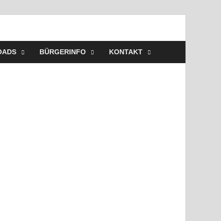
ehr Westerbeck – Wir
elles, Veranstaltungen, Einsätze, Unsere Wehr,
OADS
BÜRGERINFO
KONTAKT