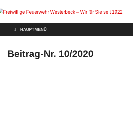
Freiwillige Feuerwehr
Homepage der Freiwilligen Feuerwehr Westerbeck: Aktuelles,
HAUPTMENÜ
Veranstaltungen, Einsätze, Unsere Wehr, Jugendfeuerwehr,
Westerbeck – Wir für
Mach mit!
Sie seit 1922
Beitrag-Nr. 10/2020