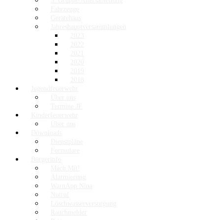
3. Gruppe/Altersabteilung
Fahrzeuge
Gerätehaus
Jahreshauptversammlungen
2023
2022
2021
2020
2019
2018
Jugendfeuerwehr
Über uns
Termine JF
Kinderfeuerwehr
Über uns
Downloads
Dienstpläne
Formulare
Bürgerinfo
Mach Mit!
Alarmierung
WarnApp Nina
Notruf
Löschwasserversorgung
Rauchmelder