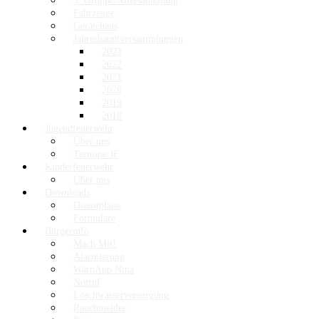
3. Gruppe/Altersabteilung
Fahrzeuge
Gerätehaus
Jahreshauptversammlungen
2023
2022
2021
2020
2019
2018
Jugendfeuerwehr
Über uns
Termine JF
Kinderfeuerwehr
Über uns
Downloads
Dienstpläne
Formulare
Bürgerinfo
Mach Mit!
Alarmierung
WarnApp Nina
Notruf
Löschwasserversorgung
Rauchmelder