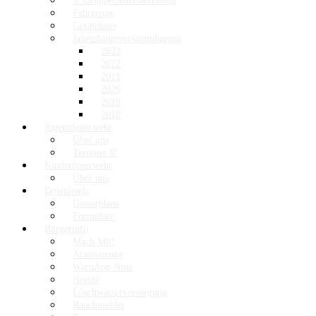
3. Gruppe/Altersabteilung
Fahrzeuge
Gerätehaus
Jahreshauptversammlungen
2023
2022
2021
2020
2019
2018
Jugendfeuerwehr
Über uns
Termine JF
Kinderfeuerwehr
Über uns
Downloads
Dienstpläne
Formulare
Bürgerinfo
Mach Mit!
Alarmierung
WarnApp Nina
Notruf
Löschwasserversorgung
Rauchmelder