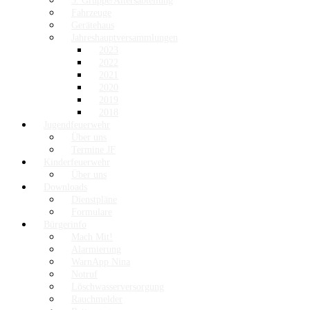
3. Gruppe/Altersabteilung
Fahrzeuge
Gerätehaus
Jahreshauptversammlungen
2023
2022
2021
2020
2019
2018
Jugendfeuerwehr
Über uns
Termine JF
Kinderfeuerwehr
Über uns
Downloads
Dienstpläne
Formulare
Bürgerinfo
Mach Mit!
Alarmierung
WarnApp Nina
Notruf
Löschwasserversorgung
Rauchmelder