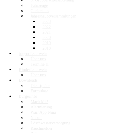
3. Gruppe/Altersabteilung
Fahrzeuge
Gerätehaus
Jahreshauptversammlungen
2023
2022
2021
2020
2019
2018
Jugendfeuerwehr
Über uns
Termine JF
Kinderfeuerwehr
Über uns
Downloads
Dienstpläne
Formulare
Bürgerinfo
Mach Mit!
Alarmierung
WarnApp Nina
Notruf
Löschwasserversorgung
Rauchmelder