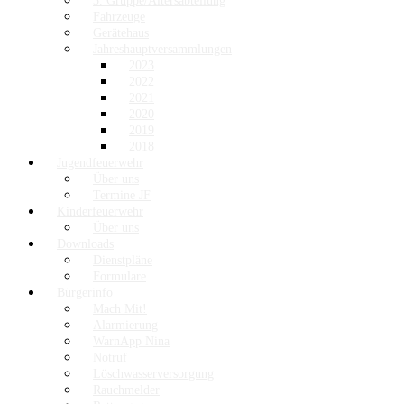
3. Gruppe/Altersabteilung
Fahrzeuge
Gerätehaus
Jahreshauptversammlungen
2023
2022
2021
2020
2019
2018
Jugendfeuerwehr
Über uns
Termine JF
Kinderfeuerwehr
Über uns
Downloads
Dienstpläne
Formulare
Bürgerinfo
Mach Mit!
Alarmierung
WarnApp Nina
Notruf
Löschwasserversorgung
Rauchmelder