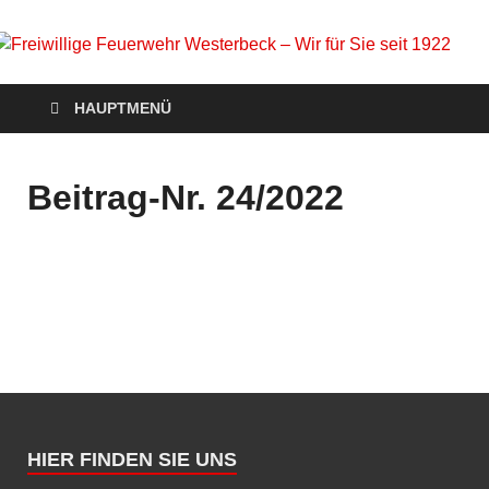
Freiwillige Feuerwehr
Homepage der Freiwilligen Feuerwehr Westerbeck: Aktuelles,
HAUPTMENÜ
Veranstaltungen, Einsätze, Unsere Wehr, Jugendfeuerwehr,
Westerbeck – Wir für
Mach mit!
Sie seit 1922
Beitrag-Nr. 24/2022
HIER FINDEN SIE UNS