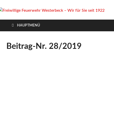
Freiwillige Feuerwehr
Homepage der Freiwilligen Feuerwehr Westerbeck: Aktuelles,
HAUPTMENÜ
Veranstaltungen, Einsätze, Unsere Wehr, Jugendfeuerwehr, Mach
Westerbeck – Wir für
mit!
Sie seit 1922
Beitrag-Nr. 28/2019