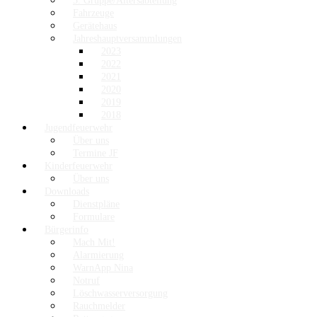
3. Gruppe/Altersabteilung
Fahrzeuge
Gerätehaus
Jahreshauptversammlungen
2023
2022
2021
2020
2019
2018
Jugendfeuerwehr
Über uns
Termine JF
Kinderfeuerwehr
Über uns
Downloads
Dienstpläne
Formulare
Bürgerinfo
Mach Mit!
Alarmierung
WarnApp Nina
Notruf
Löschwasserversorgung
Rauchmelder