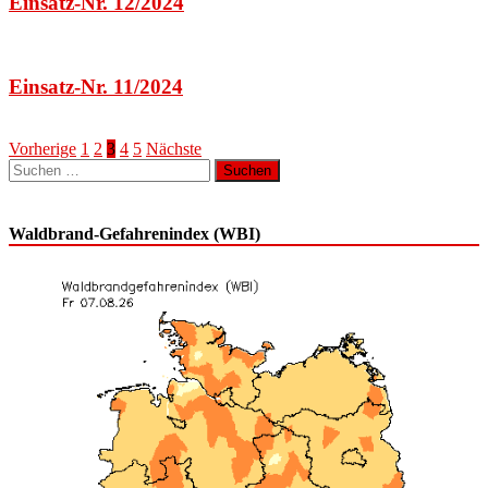
Einsatz-Nr. 12/2024
Einsatz-Nr. 11/2024
Seitennummerierung
Vorherige
1
2
3
4
5
Nächste
Suchen
der
nach:
Beiträge
Waldbrand-Gefahrenindex (WBI)