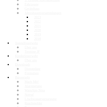
3. Gruppe/Altersabteilung
Fahrzeuge
Gerätehaus
Jahreshauptversammlungen
2023
2022
2021
2020
2019
2018
Jugendfeuerwehr
Über uns
Termine JF
Kinderfeuerwehr
Über uns
Downloads
Dienstpläne
Formulare
Bürgerinfo
Mach Mit!
Alarmierung
WarnApp Nina
Notruf
Löschwasserversorgung
Rauchmelder