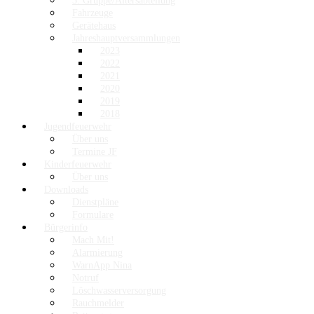
3. Gruppe/Altersabteilung
Fahrzeuge
Gerätehaus
Jahreshauptversammlungen
2023
2022
2021
2020
2019
2018
Jugendfeuerwehr
Über uns
Termine JF
Kinderfeuerwehr
Über uns
Downloads
Dienstpläne
Formulare
Bürgerinfo
Mach Mit!
Alarmierung
WarnApp Nina
Notruf
Löschwasserversorgung
Rauchmelder