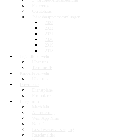
3. Gruppe/Altersabteilung
Fahrzeuge
Gerätehaus
Jahreshauptversammlungen
2023
2022
2021
2020
2019
2018
Jugendfeuerwehr
Über uns
Termine JF
Kinderfeuerwehr
Über uns
Downloads
Dienstpläne
Formulare
Bürgerinfo
Mach Mit!
Alarmierung
WarnApp Nina
Notruf
Löschwasserversorgung
Rauchmelder