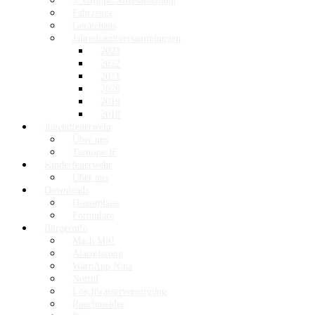
3. Gruppe/Altersabteilung
Fahrzeuge
Gerätehaus
Jahreshauptversammlungen
2023
2022
2021
2020
2019
2018
Jugendfeuerwehr
Über uns
Termine JF
Kinderfeuerwehr
Über uns
Downloads
Dienstpläne
Formulare
Bürgerinfo
Mach Mit!
Alarmierung
WarnApp Nina
Notruf
Löschwasserversorgung
Rauchmelder