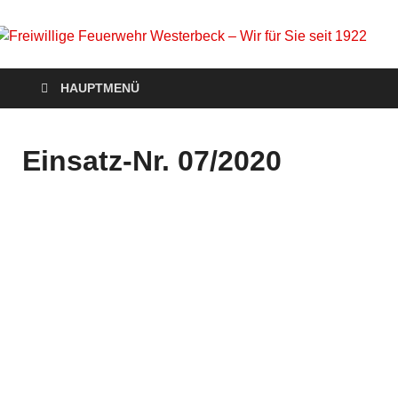
Freiwillige Feuerwehr
Homepage der Freiwilligen Feuerwehr Westerbeck: Aktuelles,
HAUPTMENÜ
Veranstaltungen, Einsätze, Unsere Wehr, Jugendfeuerwehr,
Westerbeck – Wir für
Mach mit!
Sie seit 1922
Einsatz-Nr. 07/2020