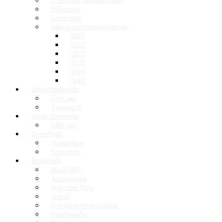
3. Gruppe/Altersabteilung
Fahrzeuge
Gerätehaus
Jahreshauptversammlungen
2023
2022
2021
2020
2019
2018
Jugendfeuerwehr
Über uns
Termine JF
Kinderfeuerwehr
Über uns
Downloads
Dienstpläne
Formulare
Bürgerinfo
Mach Mit!
Alarmierung
WarnApp Nina
Notruf
Löschwasserversorgung
Rauchmelder