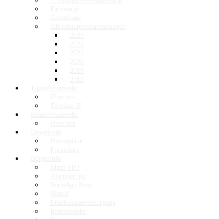
3. Gruppe/Altersabteilung
Fahrzeuge
Gerätehaus
Jahreshauptversammlungen
2023
2022
2021
2020
2019
2018
Jugendfeuerwehr
Über uns
Termine JF
Kinderfeuerwehr
Über uns
Downloads
Dienstpläne
Formulare
Bürgerinfo
Mach Mit!
Alarmierung
WarnApp Nina
Notruf
Löschwasserversorgung
Rauchmelder