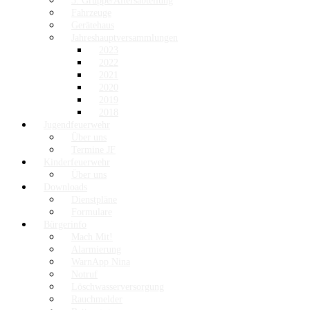
3. Gruppe/Altersabteilung
Fahrzeuge
Gerätehaus
Jahreshauptversammlungen
2023
2022
2021
2020
2019
2018
Jugendfeuerwehr
Über uns
Termine JF
Kinderfeuerwehr
Über uns
Downloads
Dienstpläne
Formulare
Bürgerinfo
Mach Mit!
Alarmierung
WarnApp Nina
Notruf
Löschwasserversorgung
Rauchmelder