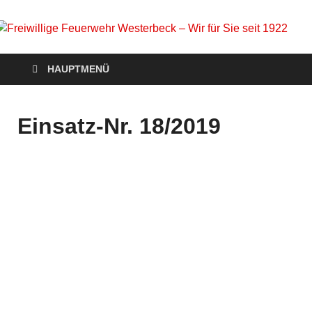
Freiwillige Feuerwehr
Homepage der Freiwilligen Feuerwehr Westerbeck: Aktuelles,
HAUPTMENÜ
Veranstaltungen, Einsätze, Unsere Wehr, Jugendfeuerwehr,
Westerbeck – Wir für
Mach mit!
Sie seit 1922
Einsatz-Nr. 18/2019