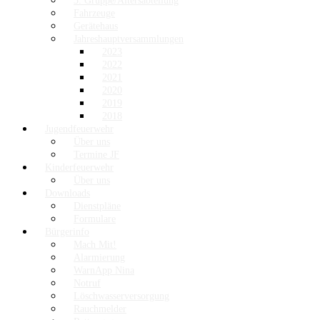
3. Gruppe/Altersabteilung
Fahrzeuge
Gerätehaus
Jahreshauptversammlungen
2023
2022
2021
2020
2019
2018
Jugendfeuerwehr
Über uns
Termine JF
Kinderfeuerwehr
Über uns
Downloads
Dienstpläne
Formulare
Bürgerinfo
Mach Mit!
Alarmierung
WarnApp Nina
Notruf
Löschwasserversorgung
Rauchmelder