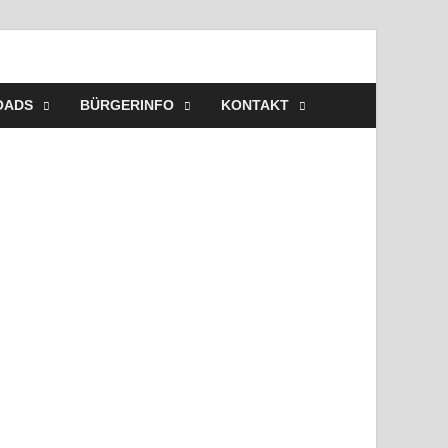
ehr Westerbeck – Wir
elles, Veranstaltungen, Einsätze, Unsere Wehr,
OADS
BÜRGERINFO
KONTAKT