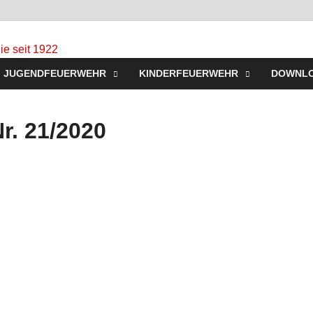
Freiwillige Feuerw
Homepage der Freiwilligen Feuerwehr Westerbeck: Aktu
JUGENDFEUERWEHR
KINDERFEUERWEHR
DOWNL
Jugendfeuerwehr, Mach mit!
für Sie seit 1922
r. 21/2020