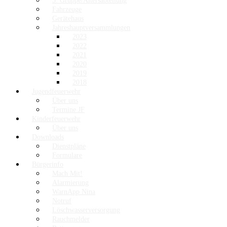
3. Gruppe/Altersabteilung
Fahrzeuge
Gerätehaus
Jahreshauptversammlungen
2023
2022
2021
2020
2019
2018
Jugendfeuerwehr
Über uns
Termine JF
Kinderfeuerwehr
Über uns
Downloads
Dienstpläne
Formulare
Bürgerinfo
Mach Mit!
Alarmierung
WarnApp Nina
Notruf
Löschwasserversorgung
Rauchmelder