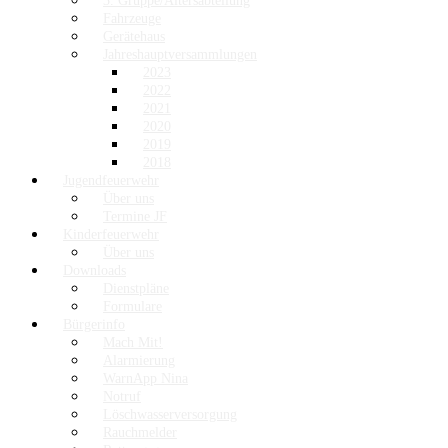
3. Gruppe/Altersabteilung
Fahrzeuge
Gerätehaus
Jahreshauptversammlungen
2023
2022
2021
2020
2019
2018
Jugendfeuerwehr
Über uns
Termine JF
Kinderfeuerwehr
Über uns
Downloads
Dienstpläne
Formulare
Bürgerinfo
Mach Mit!
Alarmierung
WarnApp Nina
Notruf
Löschwasserversorgung
Rauchmelder