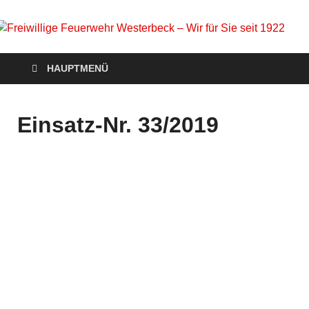
Freiwillige Feuerwehr
Homepage der Freiwilligen Feuerwehr Westerbeck: Aktuelles,
HAUPTMENÜ
Veranstaltungen, Einsätze, Unsere Wehr, Jugendfeuerwehr,
Westerbeck – Wir für
Mach mit!
Sie seit 1922
Einsatz-Nr. 33/2019