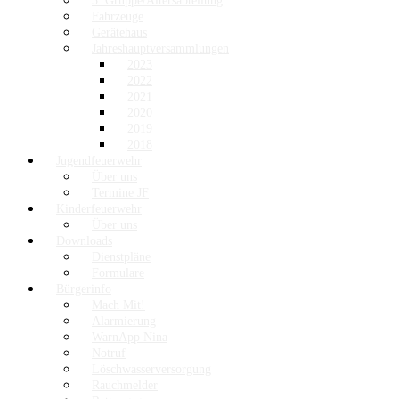
3. Gruppe/Altersabteilung
Fahrzeuge
Gerätehaus
Jahreshauptversammlungen
2023
2022
2021
2020
2019
2018
Jugendfeuerwehr
Über uns
Termine JF
Kinderfeuerwehr
Über uns
Downloads
Dienstpläne
Formulare
Bürgerinfo
Mach Mit!
Alarmierung
WarnApp Nina
Notruf
Löschwasserversorgung
Rauchmelder