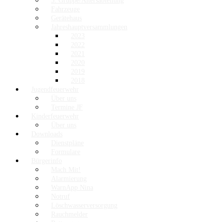
3. Gruppe/Altersabteilung
Fahrzeuge
Gerätehaus
Jahreshauptversammlungen
2023
2022
2021
2020
2019
2018
Jugendfeuerwehr
Über uns
Termine JF
Kinderfeuerwehr
Über uns
Downloads
Dienstpläne
Formulare
Bürgerinfo
Mach Mit!
Alarmierung
WarnApp Nina
Notruf
Löschwasserversorgung
Rauchmelder