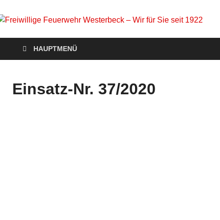
Freiwillige Feuerwehr
Homepage der Freiwilligen Feuerwehr Westerbeck: Aktuelles,
HAUPTMENÜ
Veranstaltungen, Einsätze, Unsere Wehr, Jugendfeuerwehr,
Westerbeck – Wir für
Mach mit!
Sie seit 1922
Einsatz-Nr. 37/2020