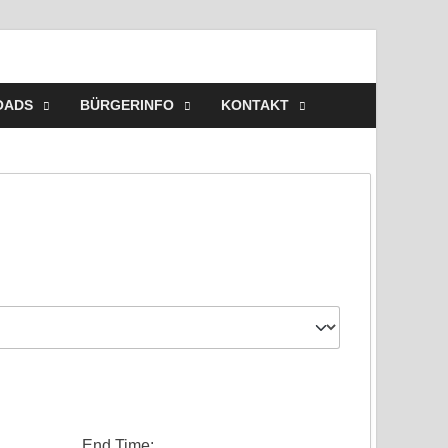
ehr Westerbeck – Wir
elles, Veranstaltungen, Einsätze, Unsere Wehr,
OADS
BÜRGERINFO
KONTAKT
End Time:
...