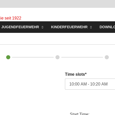
Freiwillige Feuerw
Homepage der Freiwilligen Feuerwehr Westerbeck: Aktu
JUGENDFEUERWEHR
KINDERFEUERWEHR
DOWNL
Jugendfeuerwehr, Mach mit!
für Sie seit 1922
Time slots*
Start Time:
...